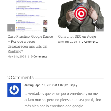
n
Caso Práctico: Google Dance
Consultor SEO en Adeje
A
– Por qué a veces
e
June 4th, 2026
|
0 Comments
desaparecen mis urls del
J
Ranking?
May 6th, 2026
|
0 Comments
2 Comments
darring
April 18, 2012 at 1:02 pm
- Reply
la verdad, es que es un poco enredoso y no me
aclaro mucho, pero no pienso que sea por ti, sino
más bién por lo enredoso dee google.