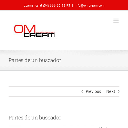
Skip
LLámanos al (34) 666 60 58 93
|
info@omdream.com
to
content
Partes de un buscador
Previous
Next
Partes de un buscador